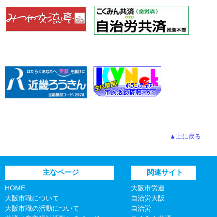
▲上に戻る
主なページ
関連サイト
HOME
大阪市労連
大阪市職について
自治労大阪
大阪市職の活動について
自治労